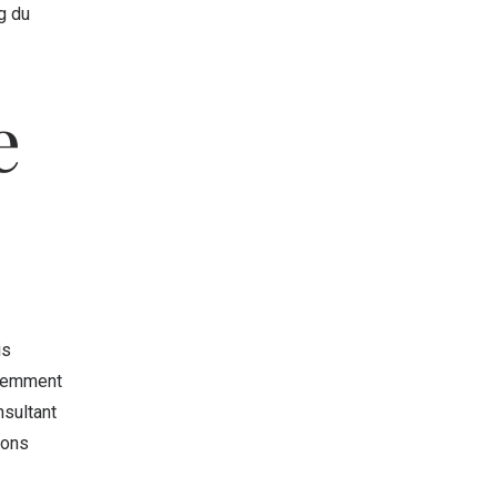
g du
e
is
édemment
nsultant
ions