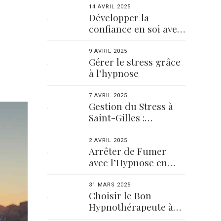
14 AVRIL 2025
Développer la
confiance en soi avec
l’hypnose
9 AVRIL 2025
Gérer le stress grâce
à l’hypnose
7 AVRIL 2025
Gestion du Stress à
Saint-Gilles :
Comment l’Hypnose
Peut Vous Aider
2 AVRIL 2025
Arrêter de Fumer
avec l’Hypnose en
Vendée : Est-ce Fait
Pour Vous ?
31 MARS 2025
Choisir le Bon
Hypnothérapeute à
Saint-Gilles : Nos