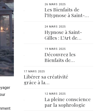
Conseils
26 MARS 2025
Les Bienfaits de
l’Hypnose à Saint-
Gilles pour un Esprit
Apaisé
24 MARS 2025
Hypnose à Saint-
Gilles : L’Art de
Retrouver Sérénité et
Équilibre
19 MARS 2025
Découvrez les
Bienfaits de
l’Hypnose en Vendée :
Un Voyage Vers le
17 MARS 2025
Libérer sa créativité
Bien-être
grâce à la
sophrologie
oyager
our
12 MARS 2025
La pleine conscience
par la sophrologie
omment