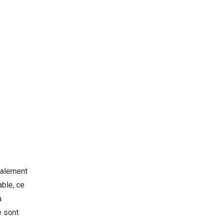
talement
able, ce
a
e sont